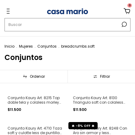
0
Inicio
.
Mujeres
.
Conjuntos
.
breadcrumbs.soft
Conjuntos
Ordenar
Filtrar
Conjunto Kaury Art. 8215 Top
Conjunto Kaury Art. 8130
doble tela y colaless morley
Triangulo soft con colaless
T. 85 al 100
algodón y lycra T. 85 al 100
$11.500
$11.500
-
8
%
OFF
Conjunto Kaury Art. 4710 Taza
Conjunto Kaury Art. 8248 Con
soft y culotte less de puntilla
Aro sin armar y less