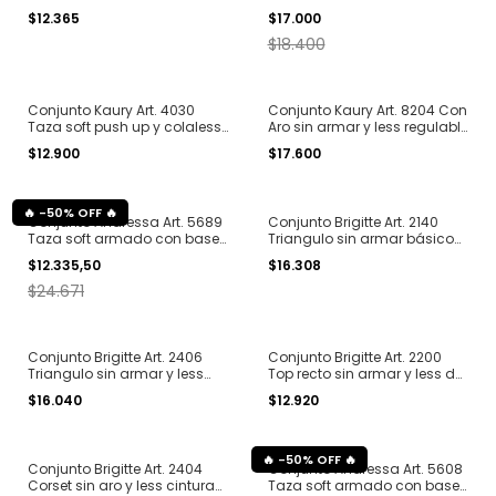
y microfibra T. 85 al 100
microfibra de puntilla con
$12.365
$17.000
mini lentejuelas T. 85 al 100
$18.400
Conjunto Kaury Art. 4030
Conjunto Kaury Art. 8204 Con
Taza soft push up y colaless
Aro sin armar y less regulable
de microfibra con puntilla T.
de puntilla T. 85 al 100
$12.900
$17.600
85 al 100
-
50
%
OFF
Conjunto Andressa Art. 5689
Conjunto Brigitte Art. 2140
Taza soft armado con base
Triangulo sin armar básico
y culotte less puntilla T. 85 al
less regulable microfibra
$12.335,50
$16.308
95
morley T. 85 al 100
$24.671
Conjunto Brigitte Art. 2406
Conjunto Brigitte Art. 2200
Triangulo sin armar y less
Top recto sin armar y less de
cintura doble de tul T. 85 al
algodón con elástico
$16.040
$12.920
105
personalizado T. 85 al 105
-
50
%
OFF
Conjunto Brigitte Art. 2404
Conjunto Andressa Art. 5608
Corset sin aro y less cintura
Taza soft armado con base