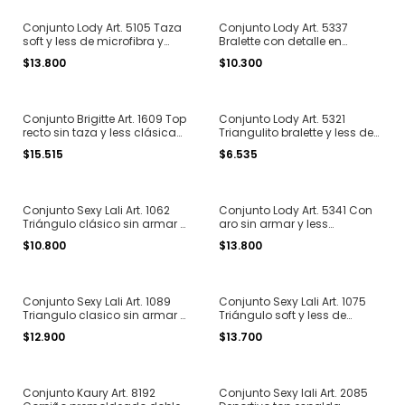
Conjunto Lody Art. 5105 Taza
Conjunto Lody Art. 5337
soft y less de microfibra y
Bralette con detalle en
puntilla T. 85 al 110
espalda y less de puntilla T.
$13.800
$10.300
85 al 100
Conjunto Brigitte Art. 1609 Top
Conjunto Lody Art. 5321
recto sin taza y less clásica
Triangulito bralette y less de
de microfibra doble T. 85 al
puntilla T. 85 al 100
$15.515
$6.535
105
Conjunto Sexy Lali Art. 1062
Conjunto Lody Art. 5341 Con
Triángulo clásico sin armar y
aro sin armar y less
less algodón liso T. 85 al 100
regulable de microfibra y
$10.800
$13.800
puntilla T. 85 al 100
Conjunto Sexy Lali Art. 1089
Conjunto Sexy Lali Art. 1075
Triangulo clasico sin armar y
Triángulo soft y less de
less regulable algodón
algodón liso clásico T. 85 al
$12.900
$13.700
morley T. 90 al 110
100
Conjunto Kaury Art. 8192
Conjunto Sexy lali Art. 2085