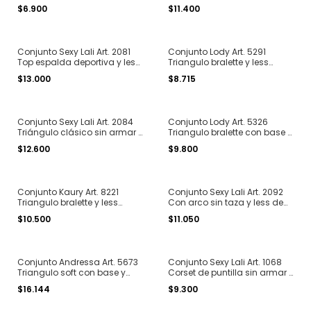
la espalda y less de
algodón liso T. 85 al 100
$6.900
$11.400
microfibra puntilla T. 85 al
100
Conjunto Sexy Lali Art. 2081
Conjunto Lody Art. 5291
Top espalda deportiva y less
Triangulo bralette y less
alta algodón con elástico
regulable de puntilla T. 85 al
$13.000
$8.715
personalizado T. 85 al 100
100
Conjunto Sexy Lali Art. 2084
Conjunto Lody Art. 5326
Triángulo clásico sin armar y
Triangulo bralette con base y
less elastico personalizado
vedetina de microfibra y
$12.600
$9.800
algodon T. 85 al 100
puntilla T. 85 al 100
Conjunto Kaury Art. 8221
Conjunto Sexy Lali Art. 2092
Triangulo bralette y less
Con arco sin taza y less de
elastizado de tul T. 85 al 100
tul y encaje T. 95 a 105
$10.500
$11.050
Conjunto Andressa Art. 5673
Conjunto Sexy Lali Art. 1068
Triangulo soft con base y
Corset de puntilla sin armar y
less puntilla T. 85 al 100
tangaless de puntilla T. 85 al
$16.144
$9.300
100