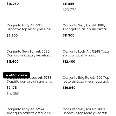
doble de microfibra tul T. 85
y less microfibra con detalle
$16.250
$11.885
al 105
de puntilla T. 85 al 95
$23.770
Conjunto Lody Art. 5333
Conjunto Sexy Lali Art. 1081/E
Deportivo top recto y less de
Triangulo clásico sin armar y
algodón con elástico
less de algodón estampado
$8.900
$11.300
personalizado T. 90 al 110
T. 85 al 100
Conjunto Sexy Lali Art. 2090
Conjunto Lody Art. 5248 Taza
Con aro sin taza y vedetina
soft con push y less
de algodon T. 90 al 105
regulable de microfibra
$11.400
$12.400
encaje T. 85 al 100
-
50
%
OFF
Conjunto Andressa Art. 5738
Conjunto Brigitte Art. 1602 Top
Corpiño con aro sin armar y
recto sin taza y less regulable
less regulable de puntilla T.
de microfibra T. 90 al 105
$7.175
$16.040
85 al 95
$14.350
Conjunto Lody Art. 5254
Conjunto Sexy lali Art. 2082
Triangulo bralette detalle en
Deportivo top recto y vedetina