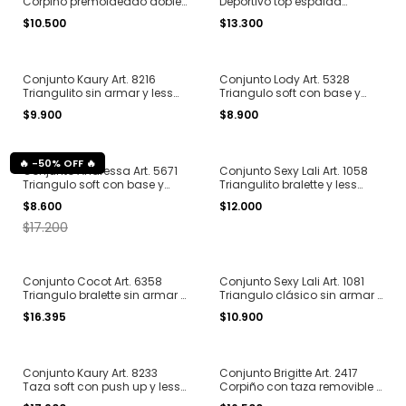
Corpiño premoldeado doble
Deportivo top espalda
tela y less de microfibra T. 90
cruzada y culotte de
$10.500
$13.300
al 105
algodón T. 85 al 100
Conjunto Kaury Art. 8216
Conjunto Lody Art. 5328
Triangulito sin armar y less
Triangulo soft con base y
de microfibra y elástico
less de microfibra y puntilla
$9.900
$8.900
personalizado T. 85 al 100
T. 85 al 100
-
50
%
OFF
Conjunto Andressa Art. 5671
Conjunto Sexy Lali Art. 1058
Triangulo soft con base y
Triangulito bralette y less
less puntilla T. 85 al 95
regulable de puntilla y tul T.
$8.600
$12.000
85 al 100
$17.200
Conjunto Cocot Art. 6358
Conjunto Sexy Lali Art. 1081
Triangulo bralette sin armar y
Triangulo clásico sin armar y
tangaless de tul bordado T.
less de algodón liso T. 85 al
$16.395
$10.900
85 al 100
100
Conjunto Kaury Art. 8233
Conjunto Brigitte Art. 2417
Taza soft con push up y less
Corpiño con taza removible y
regulable de puntilla T. 85 al
less regulable de microfibra