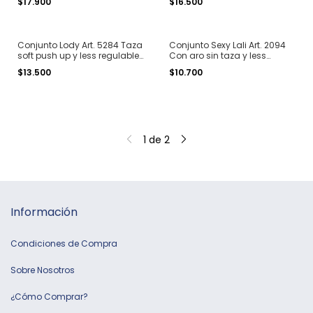
$17.900
$16.500
100
lisa T. 85 al 105
Conjunto Lody Art. 5284 Taza
Conjunto Sexy Lali Art. 2094
soft push up y less regulable
Con aro sin taza y less
de microfibra y puntilla T. 85
regulable de puntilla T. 90 al
$13.500
$10.700
al 100
105
1
de
2
Información
Condiciones de Compra
Sobre Nosotros
¿Cómo Comprar?