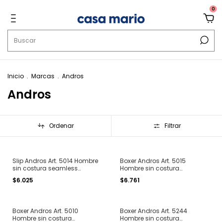
0
Inicio
.
Marcas
.
Andros
Andros
Ordenar
Filtrar
Slip Andros Art. 5014 Hombre
Boxer Andros Art. 5015
sin costura seamless
Hombre sin costura
algodon liso T. S al XXL
seamless algodon liso T. S al
$6.025
$6.761
XXL
Boxer Andros Art. 5010
Boxer Andros Art. 5244
Hombre sin costura
Hombre sin costura