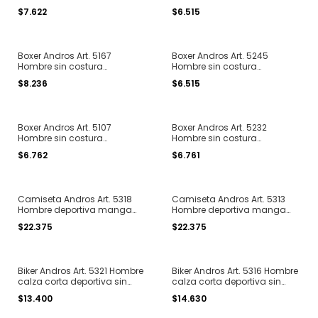
seamless microfibra liso T. S
seamless algodon rayas
$7.622
$6.515
al XL
finas T. S al XXL
Boxer Andros Art. 5167
Boxer Andros Art. 5245
Hombre sin costura
Hombre sin costura
seamless microfibra
seamless microfibra rayado
$8.236
$6.515
melange T. S al XL
T. S al XXL
Boxer Andros Art. 5107
Boxer Andros Art. 5232
Hombre sin costura
Hombre sin costura
seamless algodon rayado T.
seamless microfibra franjas
$6.762
$6.761
S al XL
tricolor T. S al XL
Camiseta Andros Art. 5318
Camiseta Andros Art. 5313
Hombre deportiva manga
Hombre deportiva manga
corta cuello redondo sin
corta sin costura microfibra
$22.375
$22.375
costura microfibra liso T. S al
melange T. S al L
L
Biker Andros Art. 5321 Hombre
Biker Andros Art. 5316 Hombre
calza corta deportiva sin
calza corta deportiva sin
costura T. S a L
costura con fibras sportec T.
$13.400
$14.630
S al L